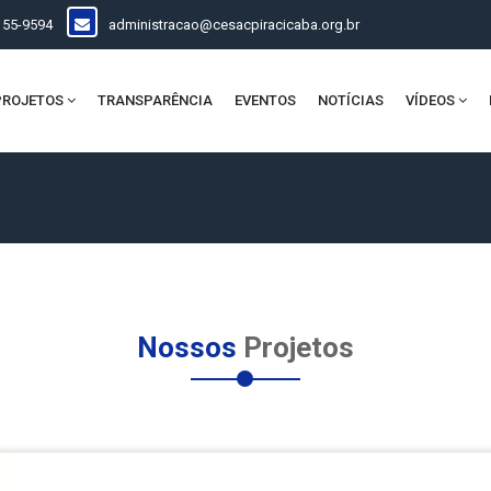
155-9594
administracao@cesacpiracicaba.org.br
PROJETOS
TRANSPARÊNCIA
EVENTOS
NOTÍCIAS
VÍDEOS
Nossos
Projetos